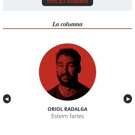
TOTS ELS NÚMEROS
La columna
Anterior
◀︎
Sig
▶︎
ORIOL RADALGA
Esteim fartes