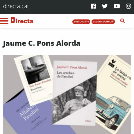
directa.cat
SUBSCRIU-T'HI
FES UNA DONACIÓ
Jaume C. Pons Alorda