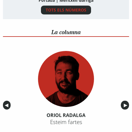
Portada | Meritxell Garriga
TOTS ELS NÚMEROS
La columna
Anterior
◀︎
Sig
▶︎
ORIOL RADALGA
Esteim fartes