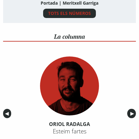
Portada | Meritxell Garriga
TOTS ELS NÚMEROS
La columna
Anterior
◀︎
Sig
▶︎
ORIOL RADALGA
Esteim fartes