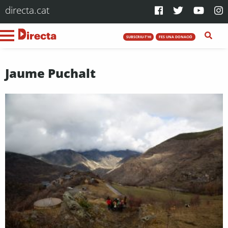
directa.cat
SUBSCRIU-T'HI
FES UNA DONACIÓ
Jaume Puchalt