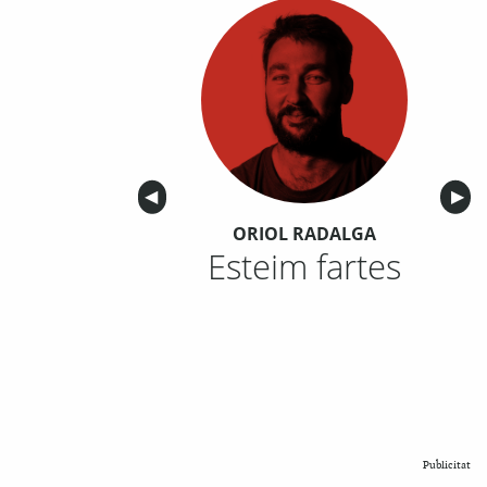
Anterior
◀︎
Sigu
▶︎
ORIOL RADALGA
Esteim fartes
Publicitat