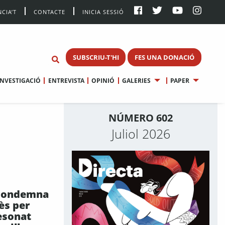
CIA’T
CONTACTE
INICIA SESSIÓ
SUBSCRIU-T'HI
FES UNA DONACIÓ
INVESTIGACIÓ
ENTREVISTA
OPINIÓ
GALERIES
PAPER
NÚMERO 602
Juliol 2026
 condemna
cès per
esonat