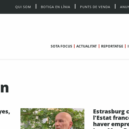
QUI SOM
BOTIGA EN LÍNIA
PUNTS DE VENDA
ANUN
SOTA FOCUS
ACTUALITAT
REPORTATGE
an
yes,
Estrasburg
l'Estat fran
haver empr