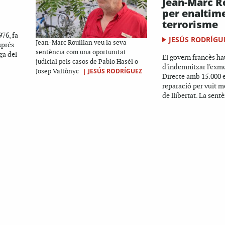
Jean-Marc R
per enaltim
terrorisme
976, fa
JESÚS RODRÍGU
Jean-Marc Rouillan veu la seva
sprés
sentència com una oportunitat
ga del
El govern francès ha
judicial pels casos de Pablo Hasél o
d'indemnitzar l'exm
|
JESÚS RODRÍGUEZ
Josep Valtònyc
Directe amb 15.000 e
reparació per vuit m
de llibertat. La sentè