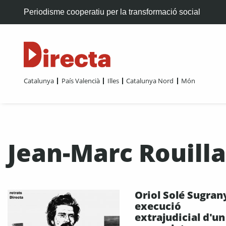
Periodisme cooperatiu per la transformació social
Catalunya
País Valencià
Illes
Catalunya Nord
Món
Jean-Marc Rouill
Oriol Solé Sugran
execució
extrajudicial d'un