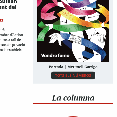
ouillan
ent del
EZ
urà
embre d'Action
uros a tall de
esos de privació
ncia estableix...
Portada | Meritxell Garriga
TOTS ELS NÚMEROS
La columna