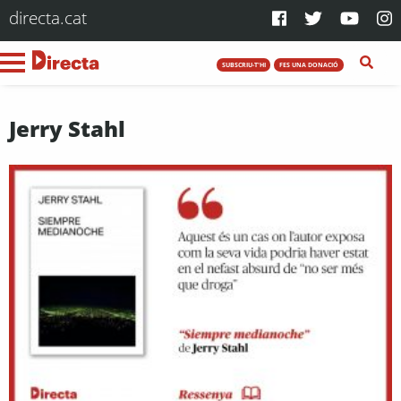
directa.cat
SUBSCRIU-T'HI
FES UNA DONACIÓ
Jerry Stahl