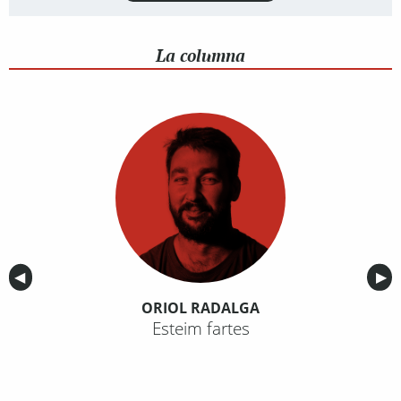
La columna
Anterior
◀︎
Sig
▶︎
ORIOL RADALGA
Esteim fartes