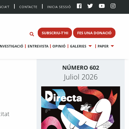
CIA’T
CONTACTE
INICIA SESSIÓ
SUBSCRIU-T'HI
FES UNA DONACIÓ
INVESTIGACIÓ
ENTREVISTA
OPINIÓ
GALERIES
PAPER
NÚMERO 602
Juliol 2026
itat