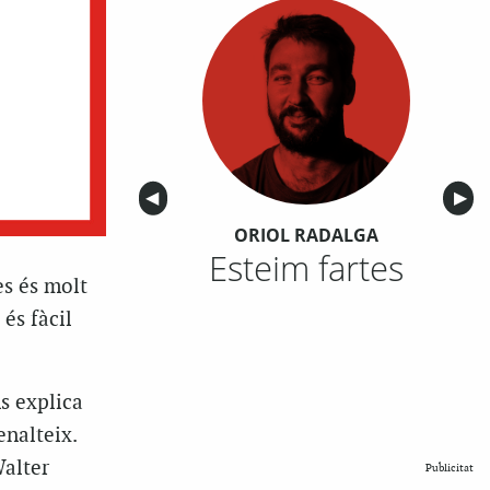
Anterior
◀︎
Sigu
▶︎
ORIOL RADALGA
Esteim fartes
es és molt
 és fàcil
s explica
enalteix.
Walter
Publicitat