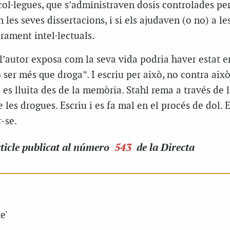
col·legues, que s’administraven dosis controlades pe
les seves dissertacions, i si els ajudaven (o no) a le
ament intel·lectuals.
l’autor exposa com la seva vida podria haver estat e
 ser més que droga”. I escriu per això, no contra això
 es lluita des de la memòria. Stahl rema a través de l
 les drogues. Escriu i es fa mal en el procés de dol. E
-se.
ticle
publicat al número
543
de la Directa
e'