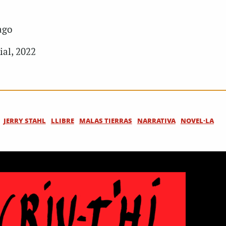
ago
ial, 2022
JERRY STAHL
LLIBRE
MALAS TIERRAS
NARRATIVA
NOVEL·LA