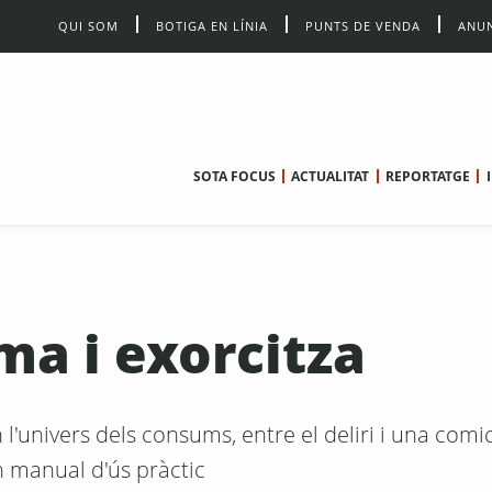
QUI SOM
BOTIGA EN LÍNIA
PUNTS DE VENDA
ANUN
SOTA FOCUS
ACTUALITAT
REPORTATGE
a i exorcitza
'univers dels consums, entre el deliri i una comic
n manual d'ús pràctic