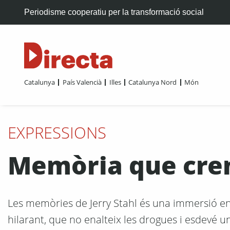
Periodisme cooperatiu per la transformació social
Catalunya
País Valencià
Illes
Catalunya Nord
Món
EXPRESSIONS
Memòria que crem
Les memòries de Jerry Stahl és una immersió en l
hilarant, que no enalteix les drogues i esdevé u