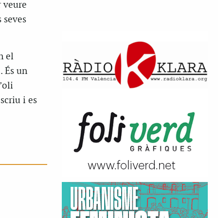
r veure
s seves
n el
. És un
’oli
scriu i es