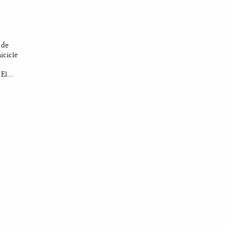
 de
icicle
El...