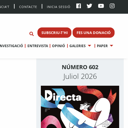
CIA’T
CONTACTE
INICIA SESSIÓ
SUBSCRIU-T'HI
FES UNA DONACIÓ
INVESTIGACIÓ
ENTREVISTA
OPINIÓ
GALERIES
PAPER
NÚMERO 602
Juliol 2026