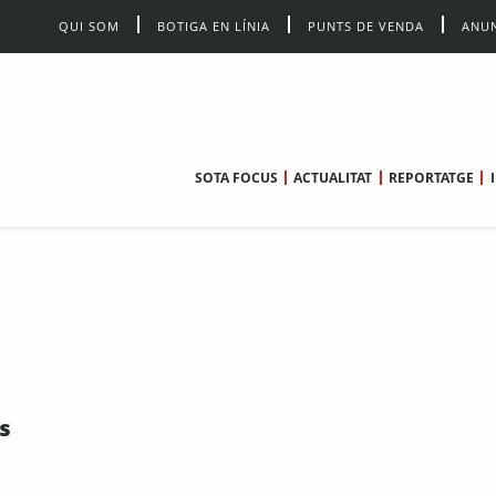
QUI SOM
BOTIGA EN LÍNIA
PUNTS DE VENDA
ANUN
SOTA FOCUS
ACTUALITAT
REPORTATGE
es