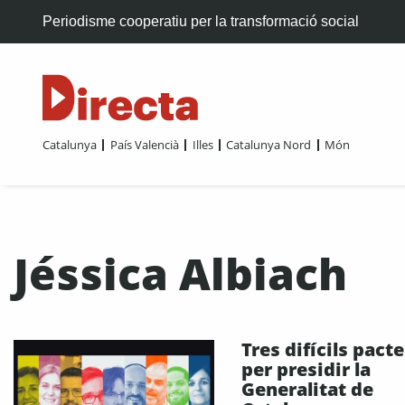
Periodisme cooperatiu per la transformació social
Catalunya
País Valencià
Illes
Catalunya Nord
Món
Jéssica Albiach
Tres difícils pact
per presidir la
Generalitat de