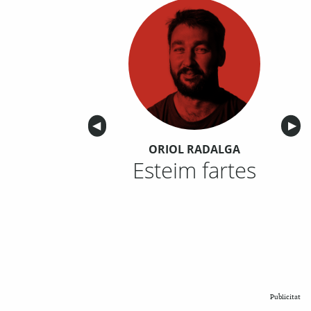
Anterior
◀︎
Sigu
▶︎
ORIOL RADALGA
Esteim fartes
Publicitat