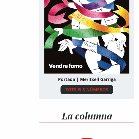
Portada | Meritxell Garriga
TOTS ELS NÚMEROS
La columna