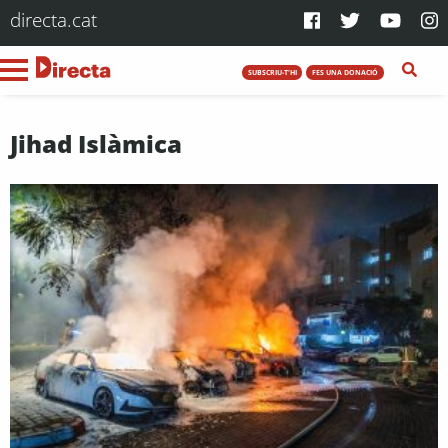
directa.cat
SUBSCRIU-T'HI
FES UNA DONACIÓ
Jihad Islàmica