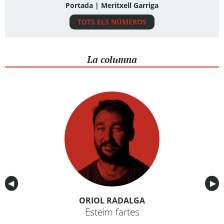
Portada | Meritxell Garriga
TOTS ELS NÚMEROS
La columna
Anterior
◀︎
Sig
▶︎
ORIOL RADALGA
Esteim fartes