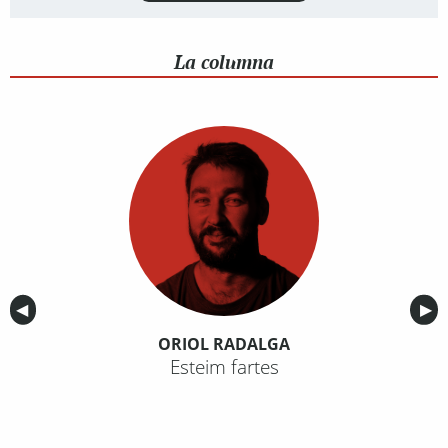
La columna
Anterior
◀︎
Sig
▶︎
ORIOL RADALGA
Esteim fartes