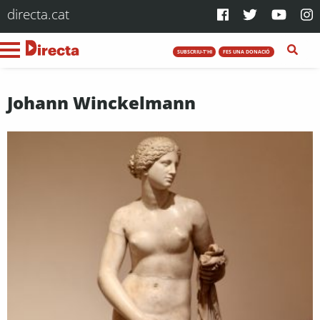
directa.cat
SUBSCRIU-T'HI
FES UNA DONACIÓ
Johann Winckelmann