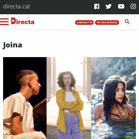
directa.cat
SUBSCRIU-T'HI
FES UNA DONACIÓ
Joina