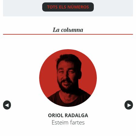
TOTS ELS NÚMEROS
La columna
Anterior
◀︎
Sig
▶︎
ORIOL RADALGA
Esteim fartes