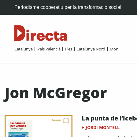
Periodisme cooperatiu per la transformació social
Catalunya
País Valencià
Illes
Catalunya Nord
Món
Jon McGregor
La punta de l’iceb
JORDI MONTELL