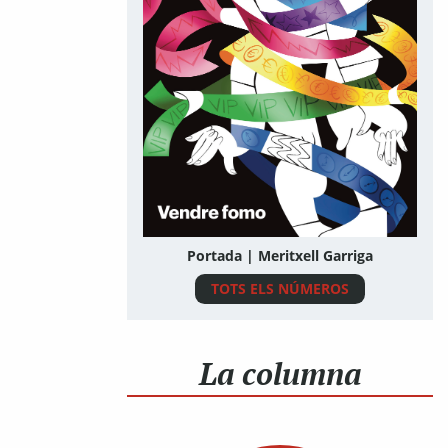
Portada | Meritxell Garriga
TOTS ELS NÚMEROS
La columna