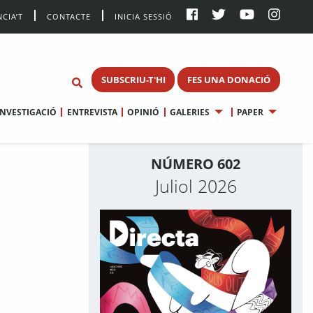
CIA’T
CONTACTE
INICIA SESSIÓ
SUBSCRIU-T'HI
FES UNA DONACIÓ
INVESTIGACIÓ
ENTREVISTA
OPINIÓ
GALERIES
PAPER
NÚMERO 602
Juliol 2026