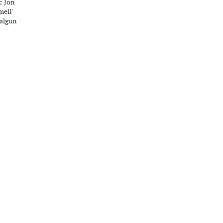
c Jon
mell'
 algun