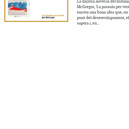
La darrera novel·la del britàni
McGregor, 'La paraula per ver
enceta una bona idea que, en
punt del desenvolupament, el
supera i, en...