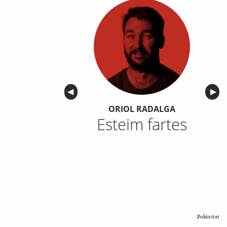
Anterior
◀︎
Sigu
▶︎
ORIOL RADALGA
Esteim fartes
Publicitat