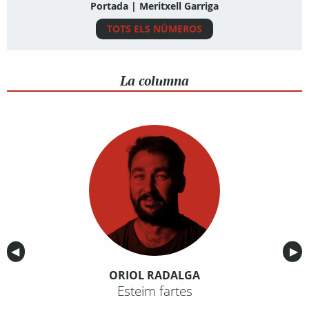
Portada | Meritxell Garriga
TOTS ELS NÚMEROS
La columna
Anterior
◀︎
Sig
▶︎
ORIOL RADALGA
Esteim fartes