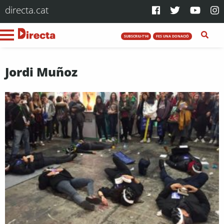
directa.cat
SUBSCRIU-T'HI
FES UNA DONACIÓ
Jordi Muñoz