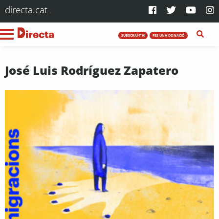
directa.cat
SUBSCRIU-T'HI
FES UNA DONACIÓ
José Luis Rodríguez Zapatero