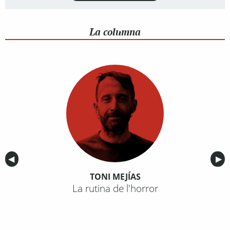
La columna
Anterior
◀︎
Sig
▶︎
TONI MEJÍAS
La rutina de l'horror