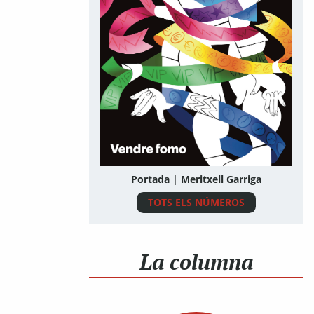
Portada | Meritxell Garriga
TOTS ELS NÚMEROS
La columna