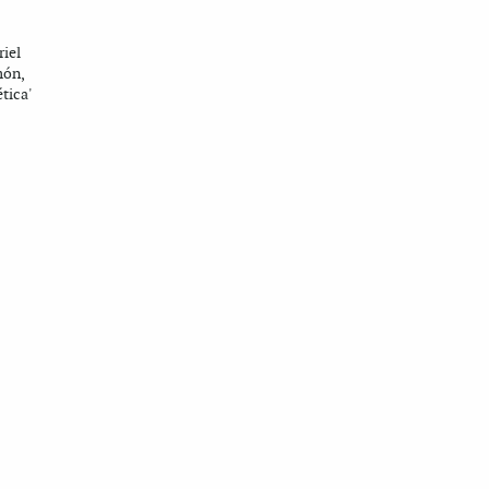
riel
món,
tica'