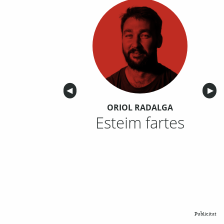
Anterior
◀︎
Sigu
▶︎
ORIOL RADALGA
Esteim fartes
Publicitat