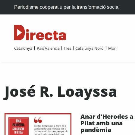
Periodisme cooperatiu per la transformació social
Catalunya
País Valencià
Illes
Catalunya Nord
Món
José R. Loayssa
Anar d'Herodes a
Pilat amb una
pandèmia