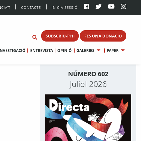
CIA’T
CONTACTE
INICIA SESSIÓ
SUBSCRIU-T'HI
FES UNA DONACIÓ
INVESTIGACIÓ
ENTREVISTA
OPINIÓ
GALERIES
PAPER
NÚMERO 602
Juliol 2026