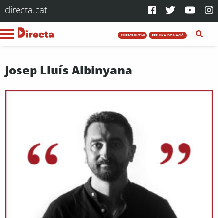
directa.cat
SUBSCRIU-T'HI
FES UNA DONACIÓ
Josep Lluís Albinyana