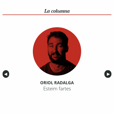
La columna
Anterior
◀︎
Sig
▶︎
ORIOL RADALGA
Esteim fartes