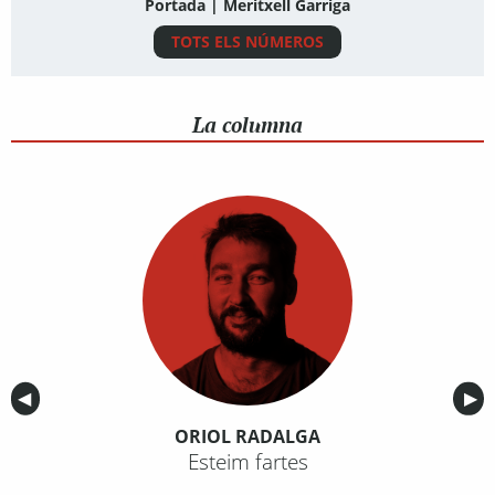
Portada | Meritxell Garriga
TOTS ELS NÚMEROS
La columna
Anterior
◀︎
Sig
▶︎
ORIOL RADALGA
Esteim fartes