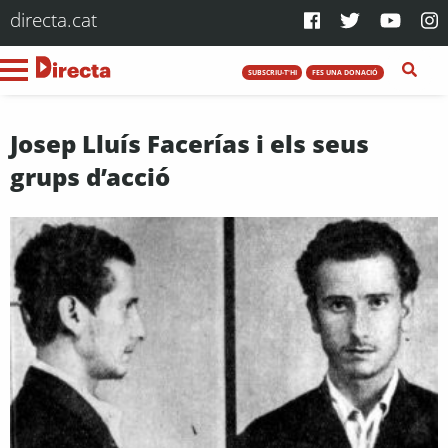
directa.cat
SUBSCRIU-T'HI
FES UNA DONACIÓ
Josep Lluís Facerías i els seus
grups d’acció