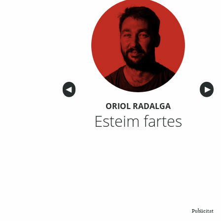
Anterior
◀︎
Sigu
▶︎
ORIOL RADALGA
Esteim fartes
Publicitat