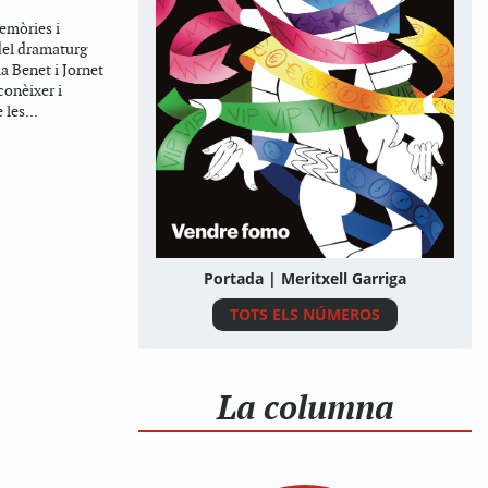
memòries i
 del dramaturg
a Benet i Jornet
conèixer i
 les...
Portada | Meritxell Garriga
TOTS ELS NÚMEROS
La columna