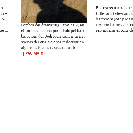
 a
En textos teatrals, 
na –
fulletons televisius
i TNC–
barceloní Josep Mari
trobem l'afany de re
L'ombra del dramaturg l'any 2014, en
es...
reivindicar el fons de
el transcurs d'una passejada pel barri
barceloní del Pedró, els canvis físics i
socials del qual va anar reflectint en
alguns dels seus textos teatrals
|
PAU MAJÓ