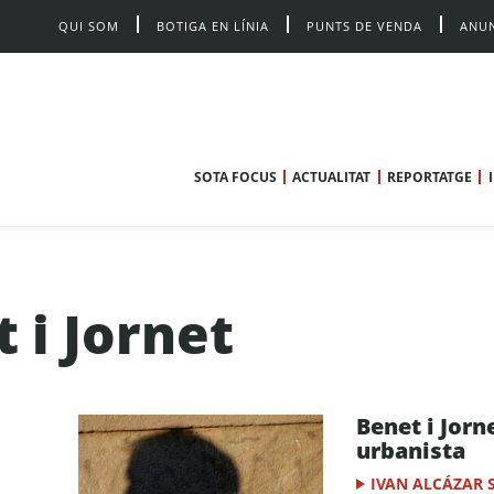
QUI SOM
BOTIGA EN LÍNIA
PUNTS DE VENDA
ANUN
SOTA FOCUS
ACTUALITAT
REPORTATGE
 i Jornet
Benet i Jorn
urbanista
IVAN ALCÁZAR 