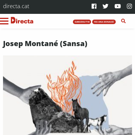
directa.cat
SUBSCRIU-T'HI
FES UNA DONACIÓ
Josep Montané (Sansa)