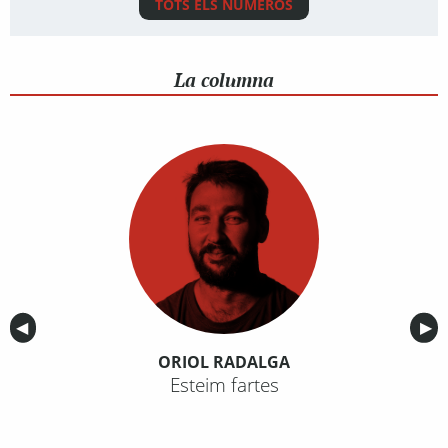
TOTS ELS NÚMEROS
La columna
Anterior
◀︎
Sig
▶︎
ORIOL RADALGA
Esteim fartes