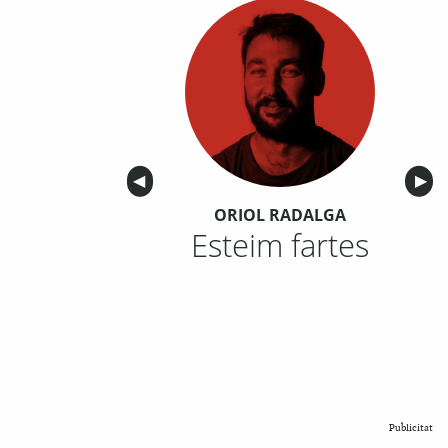
Anterior
◀︎
Sigu
▶︎
ORIOL RADALGA
Esteim fartes
Publicitat