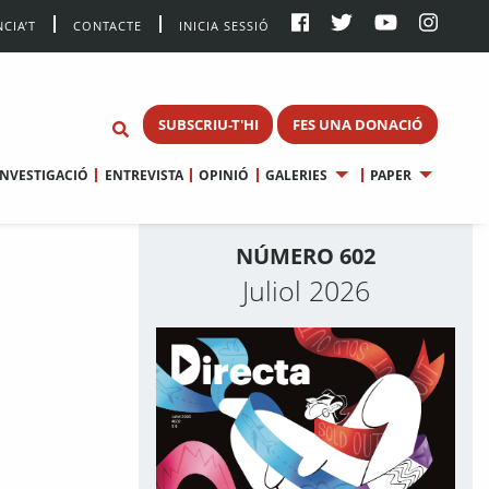
CIA’T
CONTACTE
INICIA SESSIÓ
SUBSCRIU-T'HI
FES UNA DONACIÓ
INVESTIGACIÓ
ENTREVISTA
OPINIÓ
GALERIES
PAPER
NÚMERO 602
Juliol 2026