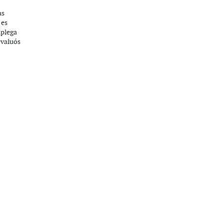
as
 es
aplega
 valuós