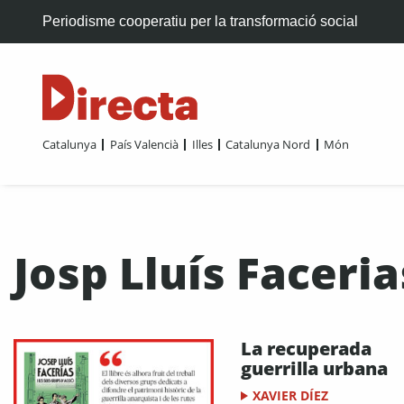
Periodisme cooperatiu per la transformació social
Catalunya
País Valencià
Illes
Catalunya Nord
Món
Josp Lluís Faceria
La recuperada
guerrilla urbana
XAVIER DÍEZ