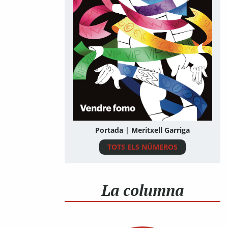
Portada | Meritxell Garriga
TOTS ELS NÚMEROS
La columna