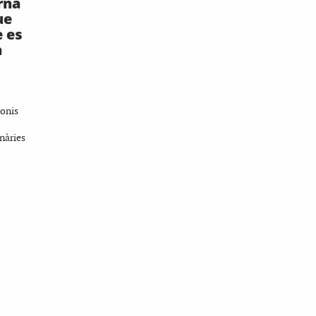
rna
ue
e es
a
monis
nàries