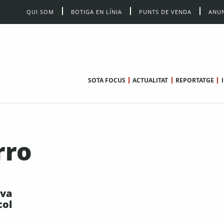
QUI SOM
BOTIGA EN LÍNIA
PUNTS DE VENDA
ANUN
SOTA FOCUS
ACTUALITAT
REPORTATGE
rro
 va
col