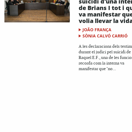
suïcidi d'una inte
de Brians I tot i q
va manifestar qu
volia llevar la vid
JOÃO FRANÇA
SÒNIA CALVÓ CARRIÓ
A les declaracions dels testi
durant el judici pel suïcidi de
Raquel E.F., una de les funcio
recorda com la interna va
manifestar que "no...