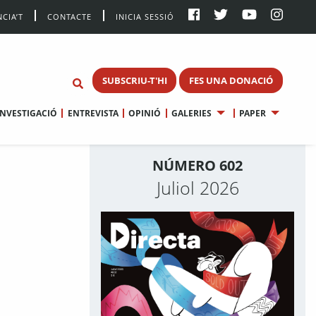
CIA’T
CONTACTE
INICIA SESSIÓ
SUBSCRIU-T'HI
FES UNA DONACIÓ
INVESTIGACIÓ
ENTREVISTA
OPINIÓ
GALERIES
PAPER
NÚMERO 602
Juliol 2026