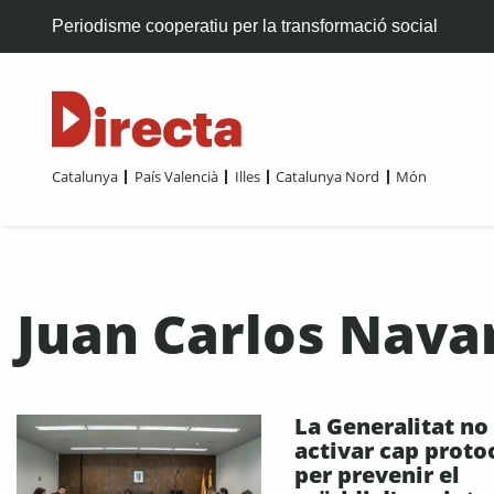
Periodisme cooperatiu per la transformació social
Catalunya
País Valencià
Illes
Catalunya Nord
Món
Juan Carlos Nava
La Generalitat no
activar cap proto
per prevenir el