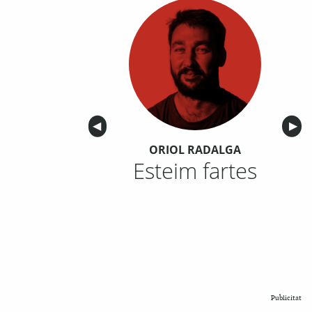
Anterior
◀︎
Sigu
▶︎
ORIOL RADALGA
Esteim fartes
Publicitat