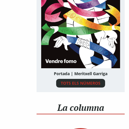
Portada | Meritxell Garriga
TOTS ELS NÚMEROS
La columna