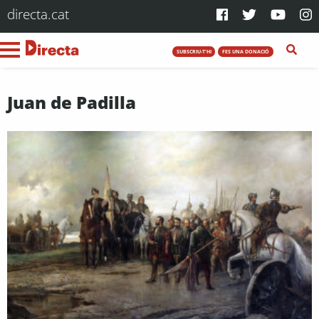
directa.cat
SUBSCRIU-T'HI
FES UNA DONACIÓ
Juan de Padilla