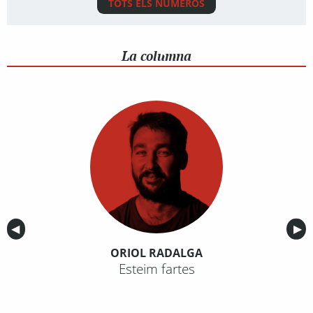
TOTS ELS NÚMEROS
La columna
Anterior
◀︎
Sig
▶︎
ORIOL RADALGA
Esteim fartes