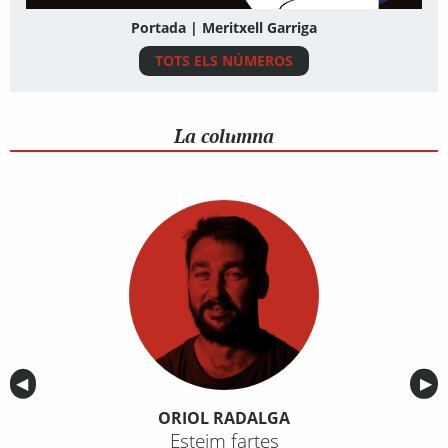
Portada | Meritxell Garriga
TOTS ELS NÚMEROS
La columna
Anterior
◀︎
Sig
▶︎
ORIOL RADALGA
Esteim fartes