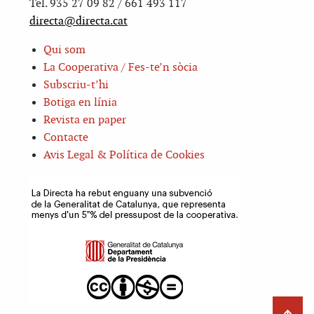
Tel. 935 27 09 82 / 661 493 117
directa@directa.cat
Qui som
La Cooperativa / Fes-te’n sòcia
Subscriu-t’hi
Botiga en línia
Revista en paper
Contacte
Avis Legal & Política de Cookies