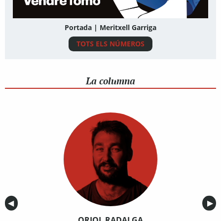
Portada | Meritxell Garriga
TOTS ELS NÚMEROS
La columna
Anterior
◀︎
Sig
▶︎
ORIOL RADALGA