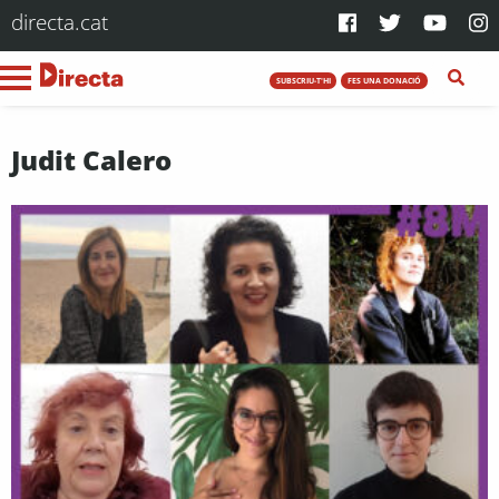
directa.cat
SUBSCRIU-T'HI
FES UNA DONACIÓ
Judit Calero