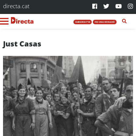
directa.cat
SUBSCRIU-T'HI
FES UNA DONACIÓ
Just Casas