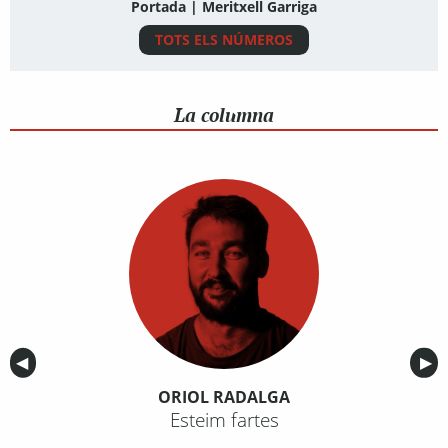
Portada | Meritxell Garriga
TOTS ELS NÚMEROS
La columna
Anterior
◀︎
Sig
▶︎
ORIOL RADALGA
Esteim fartes