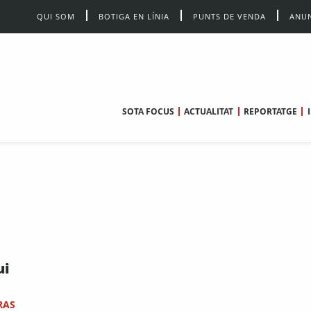
QUI SOM
BOTIGA EN LÍNIA
PUNTS DE VENDA
ANUN
SOTA FOCUS
ACTUALITAT
REPORTATGE
ui
RAS