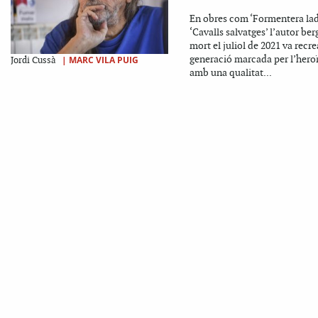
En obres com ‘Formentera lad
‘Cavalls salvatges’ l’autor be
mort el juliol de 2021 va recre
generació marcada per l’hero
|
MARC VILA PUIG
Jordi Cussà
amb una qualitat...