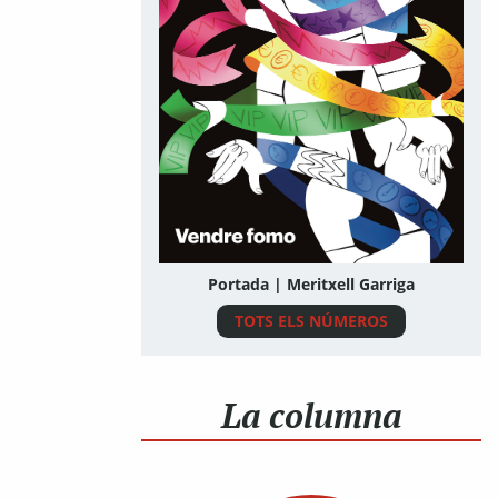
Portada | Meritxell Garriga
TOTS ELS NÚMEROS
La columna