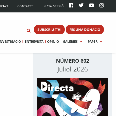
CIA’T
CONTACTE
INICIA SESSIÓ
SUBSCRIU-T'HI
FES UNA DONACIÓ
INVESTIGACIÓ
ENTREVISTA
OPINIÓ
GALERIES
PAPER
NÚMERO 602
Juliol 2026