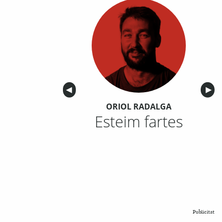
Anterior
◀︎
Sigu
▶︎
ORIOL RADALGA
Esteim fartes
Publicitat