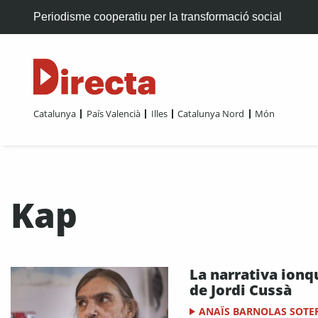
Periodisme cooperatiu per la transformació social
Catalunya
País Valencià
Illes
Catalunya Nord
Món
Kap
La narrativa ionq
de Jordi Cussà
ANAÏS BARNOLAS SOTE