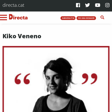
directa.cat
SUBSCRIU-T'HI
FES UNA DONACIÓ
Kiko Veneno