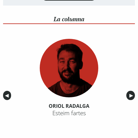
La columna
Anterior
◀︎
Sig
▶︎
ORIOL RADALGA
Esteim fartes