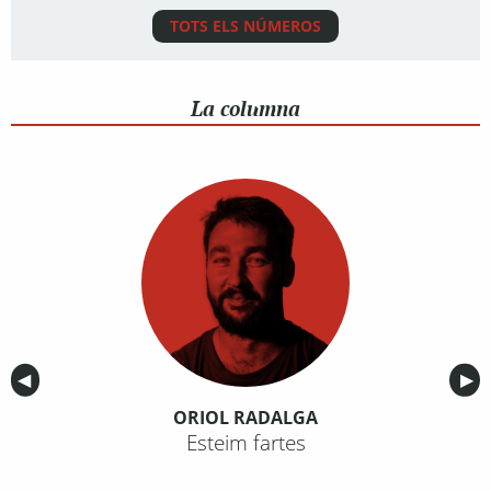
TOTS ELS NÚMEROS
La columna
Anterior
◀︎
Sig
▶︎
ORIOL RADALGA
Esteim fartes