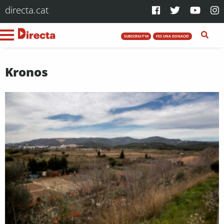
directa.cat
SUBSCRIU-T'HI
FES UNA DONACIÓ
Kronos