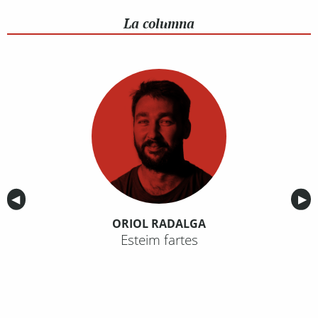
La columna
Anterior
◀︎
Sig
▶︎
ORIOL RADALGA
Esteim fartes