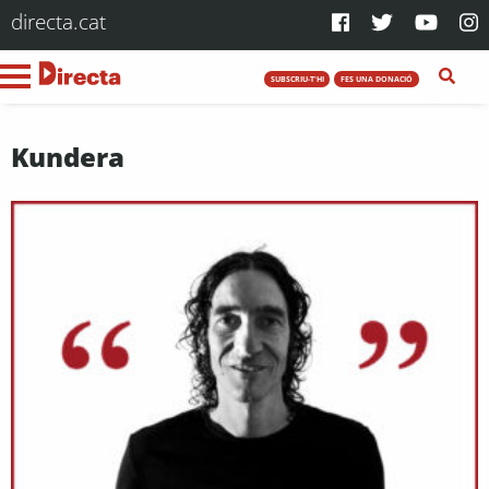
directa.cat
SUBSCRIU-T'HI
FES UNA DONACIÓ
Kundera