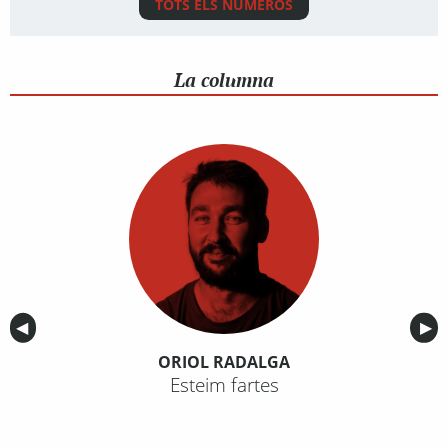
TOTS ELS NÚMEROS
La columna
Anterior
◀︎
Sig
▶︎
ORIOL RADALGA
Esteim fartes