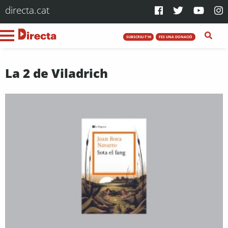
directa.cat
SUBSCRIU-T'HI
FES UNA DONACIÓ
La 2 de Viladrich