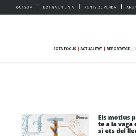
QUI SOM
BOTIGA EN LÍNIA
PUNTS DE VENDA
ANUN
SOTA FOCUS
ACTUALITAT
REPORTATGE
Els motius 
te a la vaga
si ets del ll