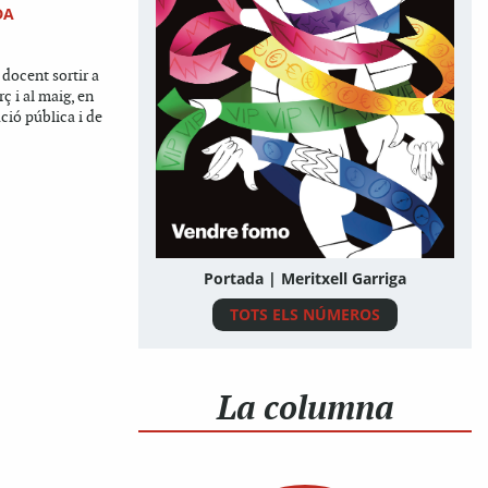
DA
 docent sortir a
ç i al maig, en
ció pública i de
Portada | Meritxell Garriga
TOTS ELS NÚMEROS
La columna