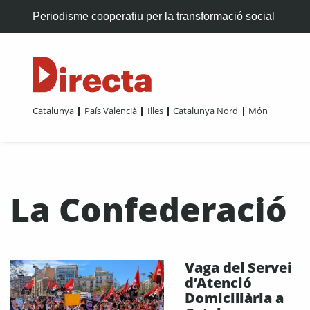
Periodisme cooperatiu per la transformació social
Catalunya
País Valencià
Illes
Catalunya Nord
Món
La Confederació
Vaga del Servei
d’Atenció
Domiciliària a