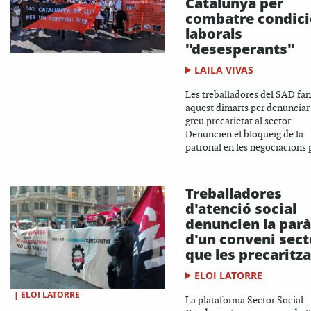
Catalunya per
combatre condic
laborals
"desesperants"
LAILA VIVAS
Les treballadores del SAD fan
aquest dimarts per denunciar 
greu precarietat al sector.
Denuncien el bloqueig de la
patronal en les negociacions p
Treballadores
d'atenció social
denuncien la parà
d'un conveni sect
que les precaritza
ELOI LATORRE
|
ELOI LATORRE
La plataforma Sector Social