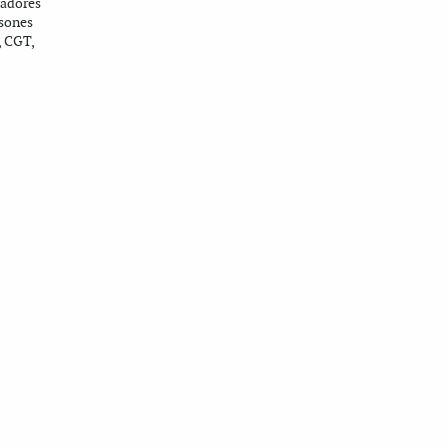
ladores
rsones
, CGT,