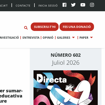
CIA’T
CONTACTE
INICIA SESSIÓ
SUBSCRIU-T'HI
FES UNA DONACIÓ
INVESTIGACIÓ
ENTREVISTA
OPINIÓ
GALERIES
PAPER
NÚMERO 602
Juliol 2026
per sumar-
 educativa
eure