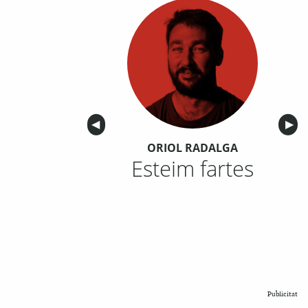
Anterior
◀︎
Sigu
▶︎
ORIOL RADALGA
Esteim fartes
Publicitat