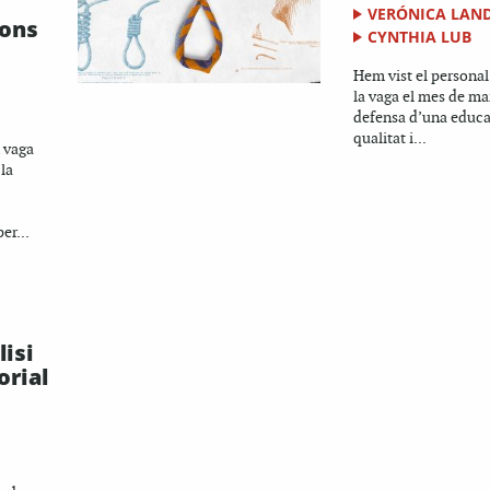
VERÓNICA LAN
ions
CYNTHIA LUB
Hem vist el personal
la vaga el mes de mar
defensa d’una educa
qualitat i...
 vaga
la
er...
lisi
orial