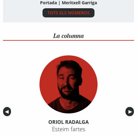
Portada | Meritxell Garriga
TOTS ELS NÚMEROS
La columna
Anterior
◀︎
Sig
▶︎
ORIOL RADALGA
Esteim fartes