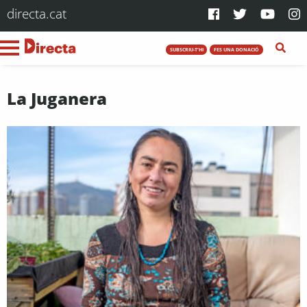
directa.cat
SUBSCRIU-T'HI
FES UNA DONACIÓ
La Juganera