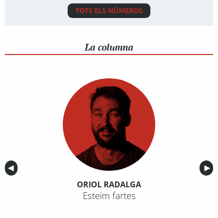
TOTS ELS NÚMEROS
La columna
Anterior
◀︎
Sig
▶︎
ORIOL RADALGA
Esteim fartes