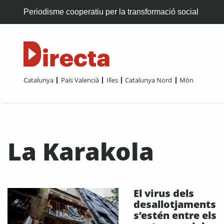
Periodisme cooperatiu per la transformació social
Catalunya
País Valencià
Illes
Catalunya Nord
Món
La Karakola
El virus dels
desallotjaments
s’estén entre els