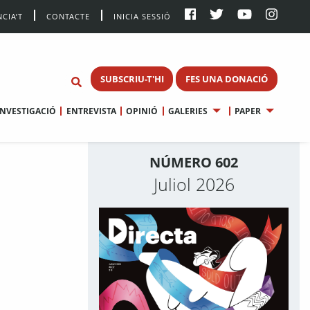
CIA’T
CONTACTE
INICIA SESSIÓ
SUBSCRIU-T'HI
FES UNA DONACIÓ
INVESTIGACIÓ
ENTREVISTA
OPINIÓ
GALERIES
PAPER
NÚMERO 602
Juliol 2026