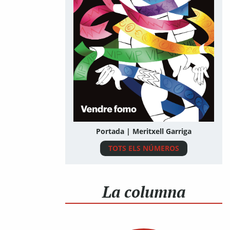
Portada | Meritxell Garriga
TOTS ELS NÚMEROS
La columna