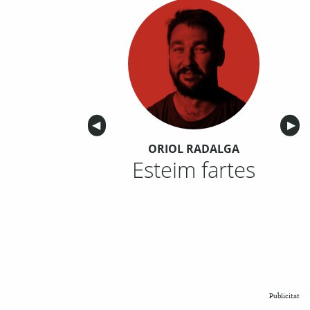
Anterior
◀︎
Sigu
▶︎
ORIOL RADALGA
Esteim fartes
Publicitat