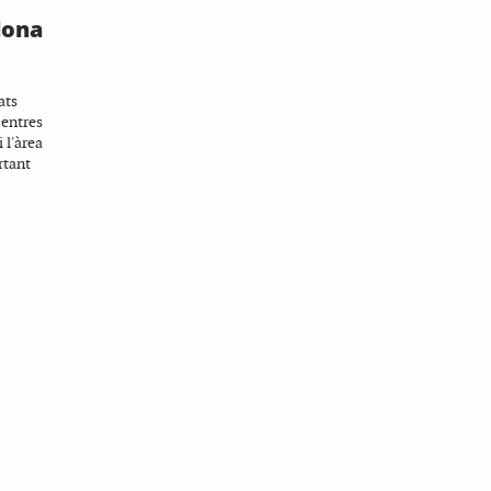
lona
ats
centres
 l'àrea
rtant