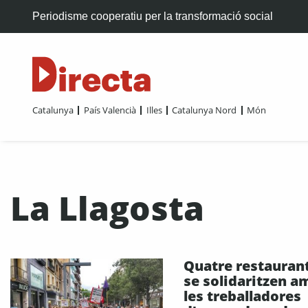
Periodisme cooperatiu per la transformació social
Catalunya
País Valencià
Illes
Catalunya Nord
Món
La Llagosta
Quatre restauran
se solidaritzen a
les treballadores