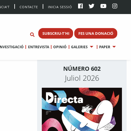
CIA’T
CONTACTE
INICIA SESSIÓ
SUBSCRIU-T'HI
FES UNA DONACIÓ
INVESTIGACIÓ
ENTREVISTA
OPINIÓ
GALERIES
PAPER
NÚMERO 602
Juliol 2026