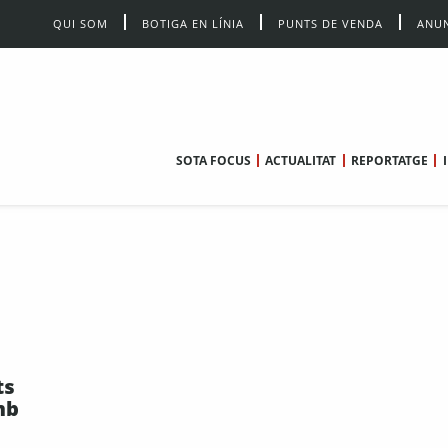
QUI SOM
BOTIGA EN LÍNIA
PUNTS DE VENDA
ANUN
SOTA FOCUS
ACTUALITAT
REPORTATGE
ts
mb