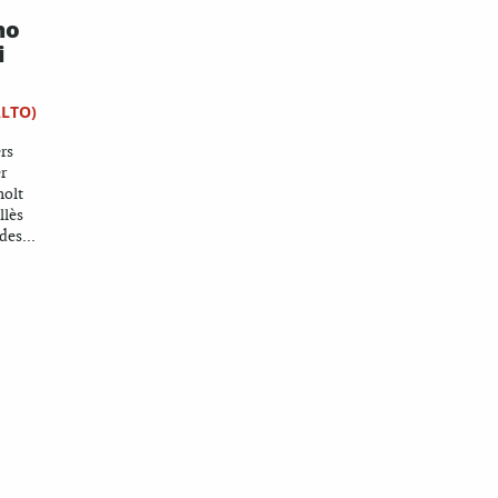
no
i
ALTO)
rs
r
molt
llès
des...