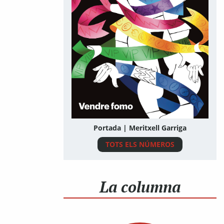
Portada | Meritxell Garriga
TOTS ELS NÚMEROS
La columna