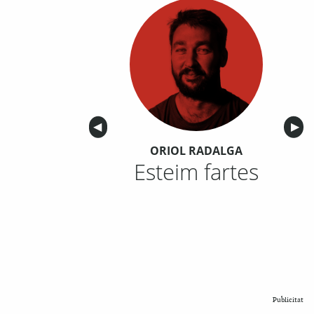
Anterior
◀︎
Sigu
▶︎
ORIOL RADALGA
Esteim fartes
Publicitat