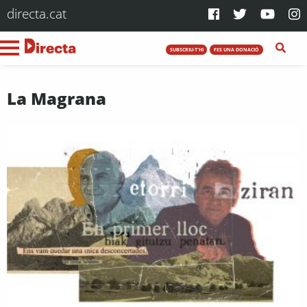
directa.cat
SUBSCRIU-T'HI
FES UNA DONACIÓ
La Magrana