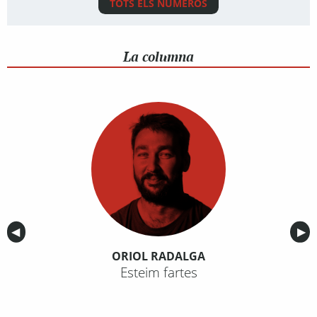
TOTS ELS NÚMEROS
La columna
Anterior
◀︎
Sig
▶︎
ORIOL RADALGA
Esteim fartes