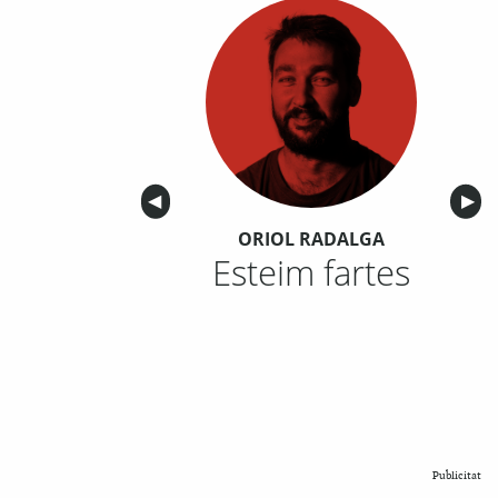
Anterior
◀︎
Sigu
▶︎
ORIOL RADALGA
Esteim fartes
Publicitat