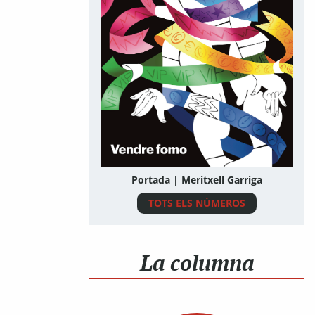
Portada | Meritxell Garriga
TOTS ELS NÚMEROS
La columna