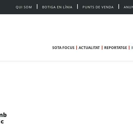
QUI SOM
BOTIGA EN LÍNIA
PUNTS DE VENDA
ANUN
SOTA FOCUS
ACTUALITAT
REPORTATGE
amb
ic