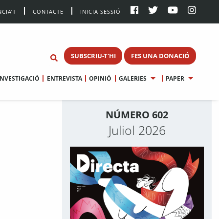
CIA’T
CONTACTE
INICIA SESSIÓ
SUBSCRIU-T'HI
FES UNA DONACIÓ
INVESTIGACIÓ
ENTREVISTA
OPINIÓ
GALERIES
PAPER
NÚMERO 602
Juliol 2026