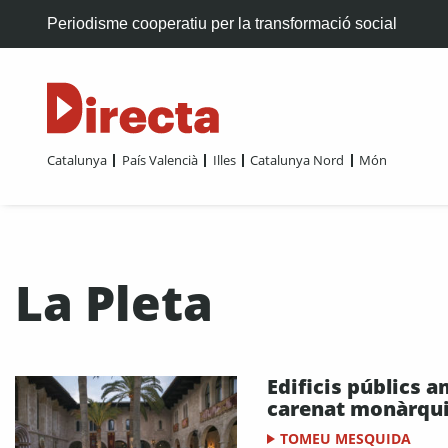
Periodisme cooperatiu per la transformació social
Catalunya
País Valencià
Illes
Catalunya Nord
Món
La Pleta
Edificis públics 
carenat monàrqu
TOMEU MESQUIDA