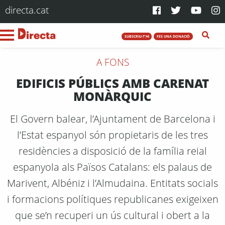
directa.cat
SUBSCRIU-T'HI
FES UNA DONACIÓ
A FONS
EDIFICIS PÚBLICS AMB CARENAT
MONÀRQUIC
El Govern balear, l’Ajuntament de Barcelona i
l’Estat espanyol són propietaris de les tres
residències a disposició de la família reial
espanyola als Països Catalans: els palaus de
Marivent, Albéniz i l’Almudaina. Entitats socials
i formacions polítiques republicanes exigeixen
que se’n recuperi un ús cultural i obert a la