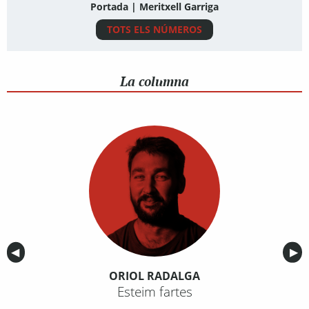
Portada | Meritxell Garriga
TOTS ELS NÚMEROS
La columna
Anterior
◀︎
Sig
▶︎
ORIOL RADALGA
Esteim fartes