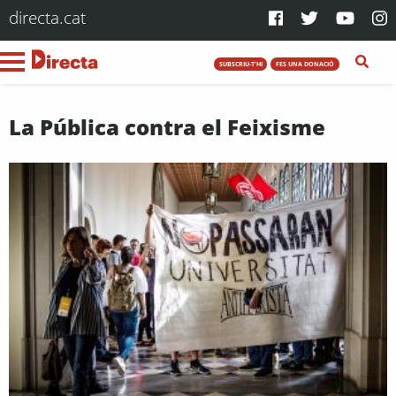
directa.cat
SUBSCRIU-T'HI
FES UNA DONACIÓ
La Pública contra el Feixisme