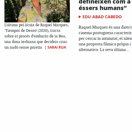
defineixen com a
éssers humans”
EDU ABAD CABEDO
L'última pel·lícula de Raquel Marques,
Raquel Marques és una direct
'Tiempos de Deseo' (2020), tracta
cinema portuguesa caracteri
sobre el procés d’embaràs de la Bea,
per cercar la intimitat, el silen
una dona lesbiana que decideix criar
una proposta fílmica pròpia i
|
SARAI RUA
un nadó sense parella
alternativa. La seva última...