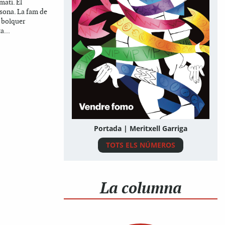
matí. El
 sona. La fam de
l bolquer
a...
Portada | Meritxell Garriga
TOTS ELS NÚMEROS
La columna