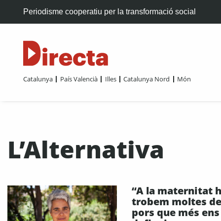
Periodisme cooperatiu per la transformació social
Catalunya
País Valencià
Illes
Catalunya Nord
Món
L’Alternativa
“A la maternitat h
trobem moltes de
pors que més ens