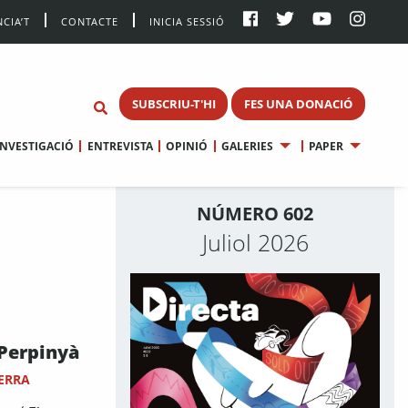
CIA’T
CONTACTE
INICIA SESSIÓ
SUBSCRIU-T'HI
FES UNA DONACIÓ
INVESTIGACIÓ
ENTREVISTA
OPINIÓ
GALERIES
PAPER
NÚMERO 602
Juliol 2026
 Perpinyà
ERRA