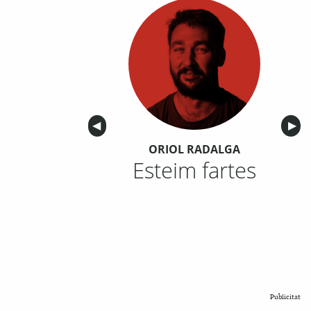
Anterior
◀︎
Sigu
▶︎
ORIOL RADALGA
Esteim fartes
Publicitat