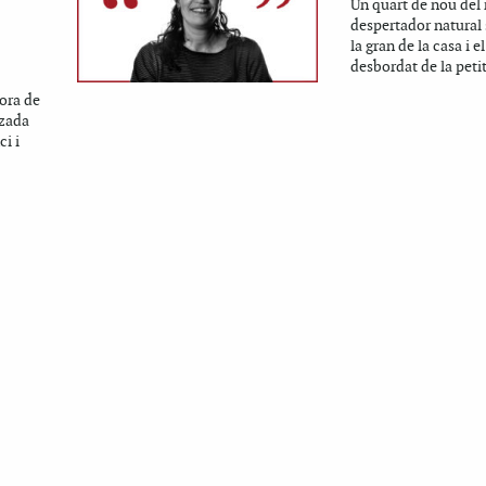
Un quart de nou del 
despertador natural
la gran de la casa i e
desbordat de la petit
ora de
tzada
ci i