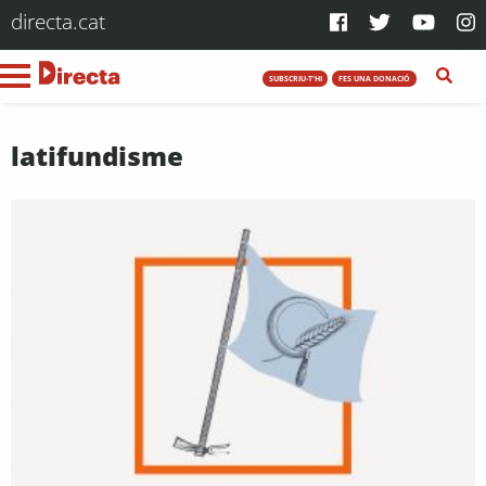
directa.cat
SUBSCRIU-T'HI
FES UNA DONACIÓ
latifundisme