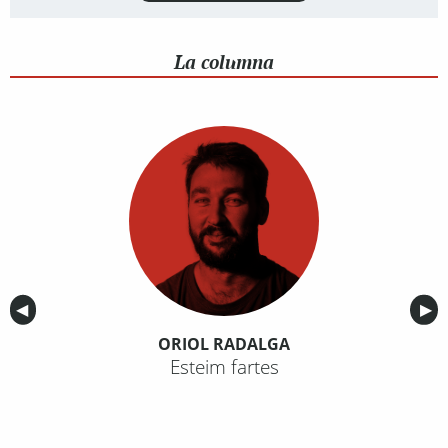
La columna
Anterior
◀︎
Sig
▶︎
ORIOL RADALGA
Esteim fartes