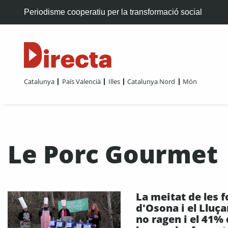
Periodisme cooperatiu per la transformació social
Catalunya
País Valencià
Illes
Catalunya Nord
Món
Le Porc Gourmet
La meitat de les f
d'Osona i el Lluç
no ragen i el 41%