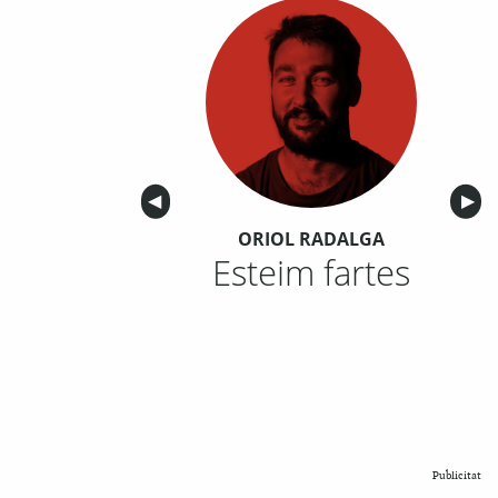
Anterior
◀︎
Sigu
▶︎
ORIOL RADALGA
Esteim fartes
Publicitat