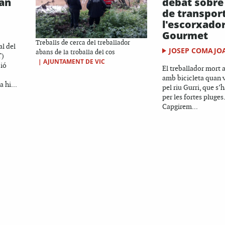
tan
debat sobre
de transport
l'escorxador
Gourmet
Treballs de cerca del treballador
al del
JOSEP COMAJO
abans de la troballa del cos
T)
|
AJUNTAMENT DE VIC
ió
El treballador mort a
amb bicicleta quan v
 hi...
pel riu Gurri, que s’
per les fortes pluges
Capgirem...