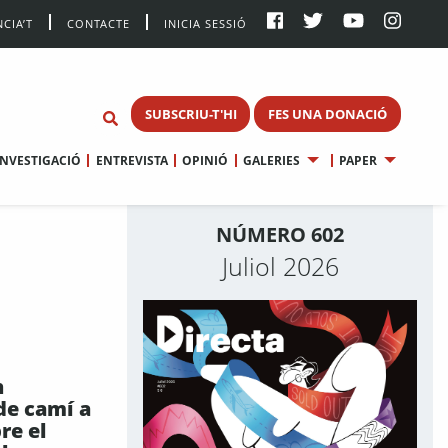
CIA’T
CONTACTE
INICIA SESSIÓ
SUBSCRIU-T'HI
FES UNA DONACIÓ
INVESTIGACIÓ
ENTREVISTA
OPINIÓ
GALERIES
PAPER
NÚMERO 602
Juliol 2026
n
de camí a
re el