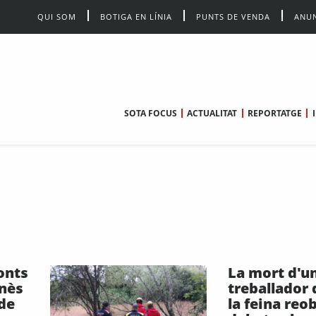
QUI SOM
BOTIGA EN LÍNIA
PUNTS DE VENDA
ANUN
SOTA FOCUS
ACTUALITAT
REPORTATGE
onts
La mort d'u
anès
treballador 
 de
la feina reob