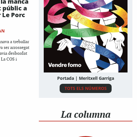
 la manca
 públic a
 Le Porc
AN
nava a treballar
a ser arrossegat
havia desbordat
. La COS i
Portada | Meritxell Garriga
TOTS ELS NÚMEROS
La columna