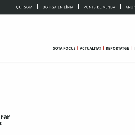
QUI SOM
BOTIGA EN LÍNIA
PUNTS DE VENDA
ANUN
SOTA FOCUS
ACTUALITAT
REPORTATGE
orar
s