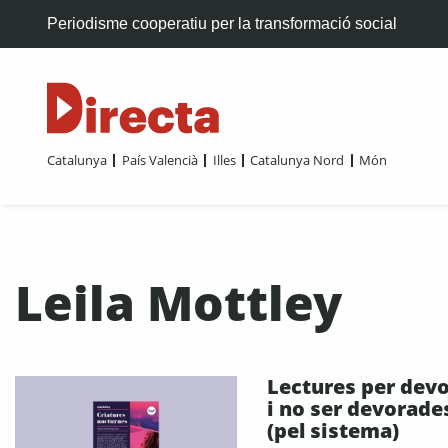
Periodisme cooperatiu per la transformació social
Catalunya
País Valencià
Illes
Catalunya Nord
Món
Leila Mottley
Lectures per dev
i no ser devorade
(pel sistema)