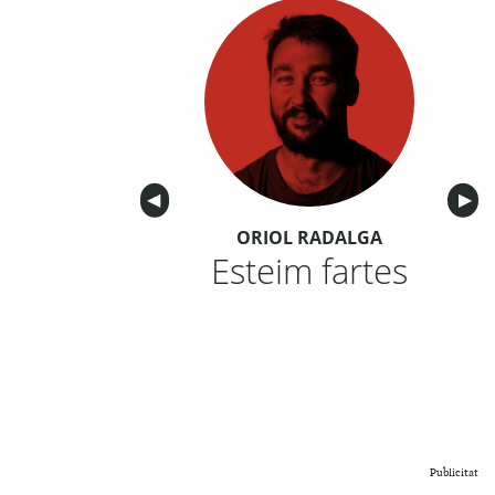
Anterior
◀︎
Sigu
▶︎
ORIOL RADALGA
Esteim fartes
Publicitat