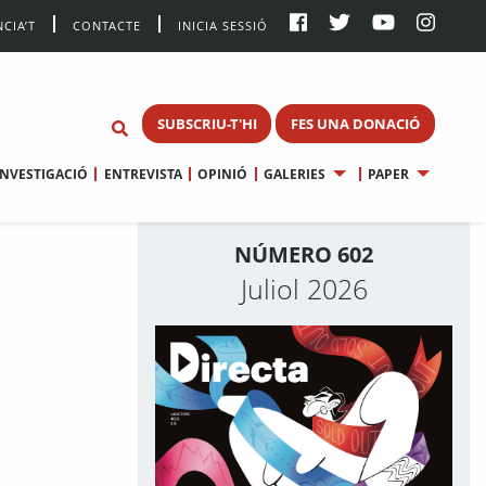
CIA’T
CONTACTE
INICIA SESSIÓ
SUBSCRIU-T'HI
FES UNA DONACIÓ
INVESTIGACIÓ
ENTREVISTA
OPINIÓ
GALERIES
PAPER
NÚMERO 602
Juliol 2026