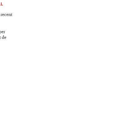
LL
 recent
per
t de