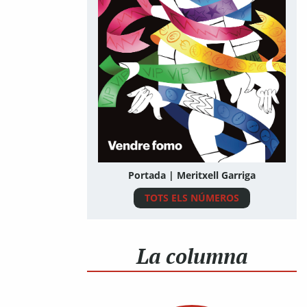
Portada | Meritxell Garriga
TOTS ELS NÚMEROS
La columna