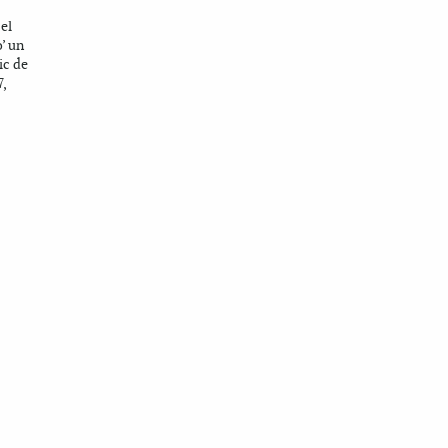
el
’ un
ic de
,