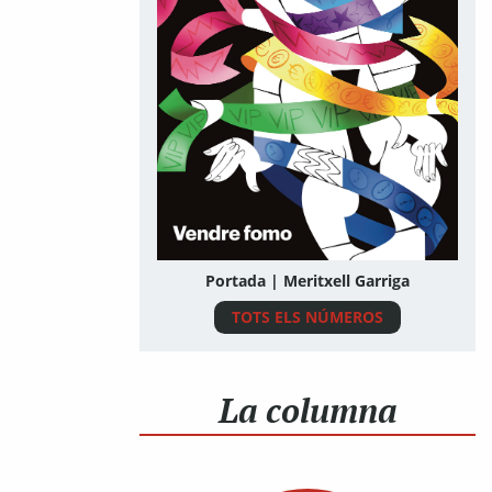
Portada | Meritxell Garriga
TOTS ELS NÚMEROS
La columna