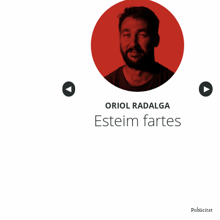
Anterior
◀︎
Sigu
▶︎
ORIOL RADALGA
Esteim fartes
Publicitat