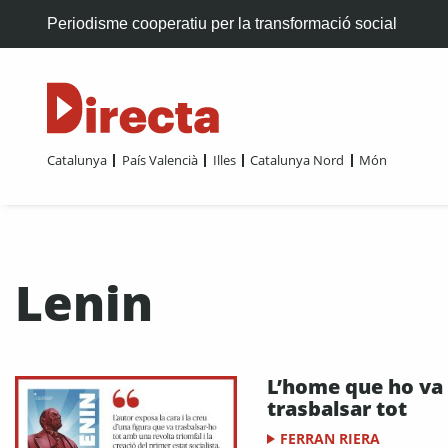
Periodisme cooperatiu per la transformació social
Catalunya
País Valencià
Illes
Catalunya Nord
Món
Lenin
L’home que ho va
trasbalsar tot
FERRAN RIERA