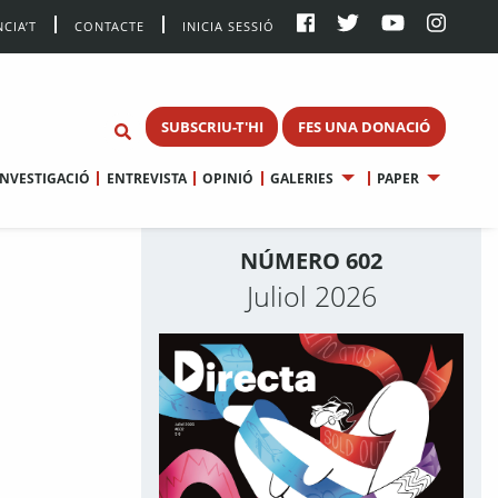
CIA’T
CONTACTE
INICIA SESSIÓ
SUBSCRIU-T'HI
FES UNA DONACIÓ
INVESTIGACIÓ
ENTREVISTA
OPINIÓ
GALERIES
PAPER
NÚMERO 602
Juliol 2026