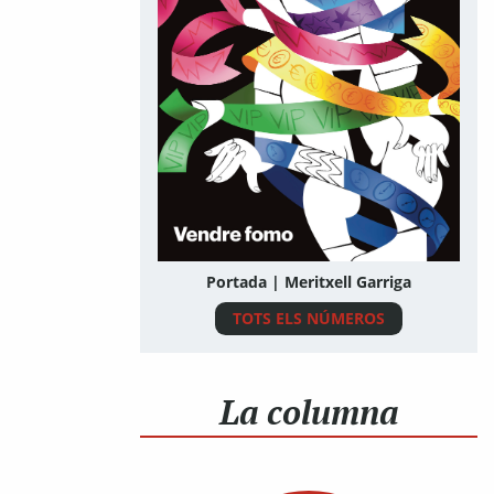
Portada | Meritxell Garriga
TOTS ELS NÚMEROS
La columna