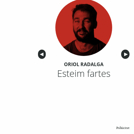
Anterior
◀︎
Sigu
▶︎
ORIOL RADALGA
Esteim fartes
Publicitat