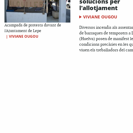
solucions per
l'allotjament
VIVIANE OUGOU
Acampada de protesta davant de
Diversos incendis als assent
l'Ajuntament de Lepe
de barraques de temporers a 
|
VIVIANE OUGOU
(Huelva) posen de manifest l
condicions precàries en les q
viuen els treballadors del cam