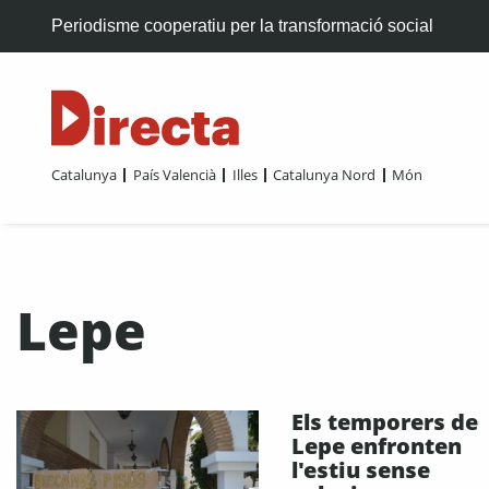
Periodisme cooperatiu per la transformació social
Catalunya
País Valencià
Illes
Catalunya Nord
Món
Lepe
Els temporers de
Lepe enfronten
l'estiu sense