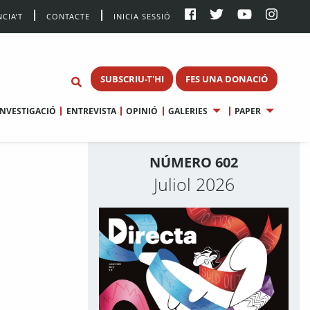
CIA’T
CONTACTE
INICIA SESSIÓ
SUBSCRIU-T'HI
FES UNA DONACIÓ
INVESTIGACIÓ
ENTREVISTA
OPINIÓ
GALERIES
PAPER
NÚMERO 602
Juliol 2026