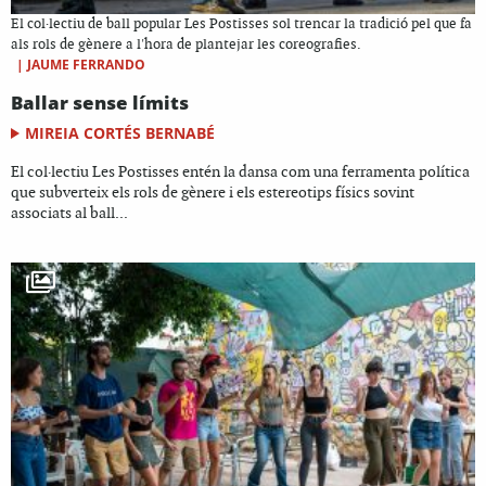
El col·lectiu de ball popular Les Postisses sol trencar la tradició pel que fa
als rols de gènere a l'hora de plantejar les coreografies.
|
JAUME FERRANDO
Ballar sense límits
MIREIA CORTÉS BERNABÉ
El col·lectiu Les Postisses entén la dansa com una ferramenta política
que subverteix els rols de gènere i els estereotips físics sovint
associats al ball...