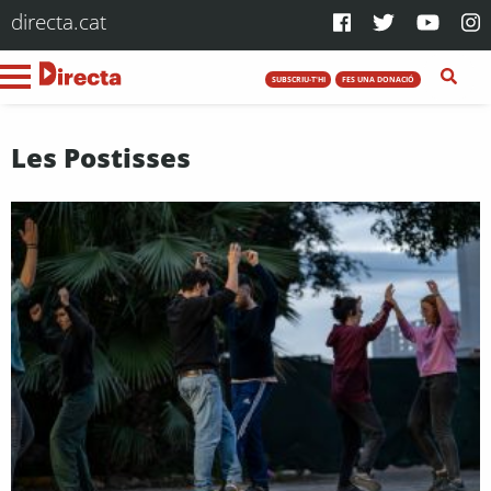
directa.cat
SUBSCRIU-T'HI
FES UNA DONACIÓ
Les Postisses