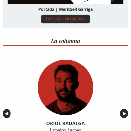
Portada | Meritxell Garriga
TOTS ELS NÚMEROS
La columna
Anterior
◀︎
Sig
▶︎
ORIOL RADALGA
Esteim fartes