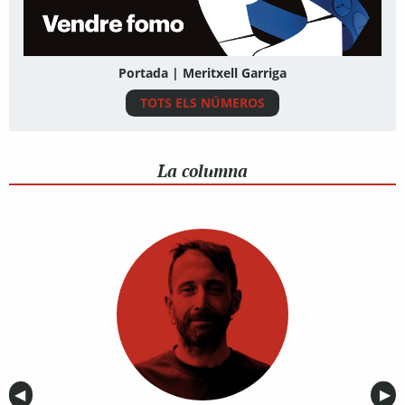
Portada | Meritxell Garriga
TOTS ELS NÚMEROS
La columna
Anterior
◀︎
Sig
▶︎