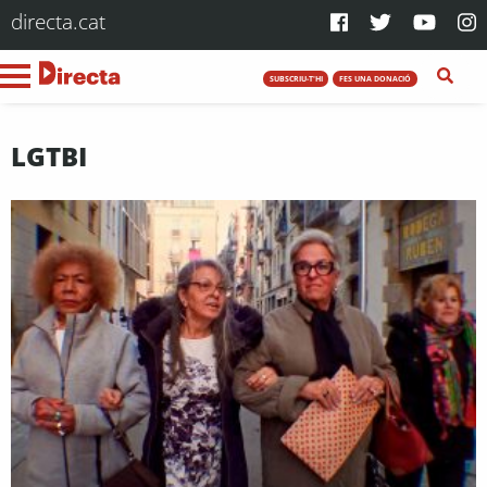
directa.cat
SUBSCRIU-T'HI
FES UNA DONACIÓ
LGTBI