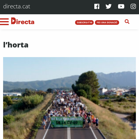
directa.cat
SUBSCRIU-T'HI
FES UNA DONACIÓ
l’horta