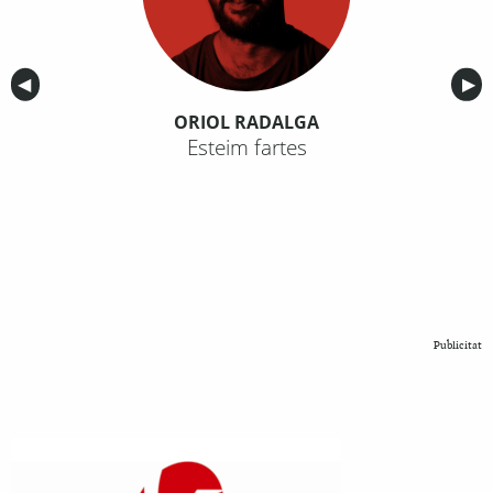
Anterior
◀︎
Sig
▶︎
ORIOL RADALGA
Esteim fartes
Publicitat