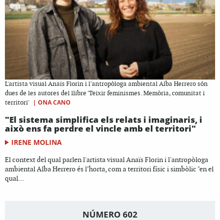
L'artista visual Anaïs Florin i l'antropòloga ambiental Alba Herrero són
dues de les autores del llibre 'Teixir feminismes. Memòria, comunitat i
|
ONA CANO
territori'
"El sistema simplifica els relats i imaginaris, i
això ens fa perdre el vincle amb el territori"
IRENE MOLINA
El context del qual parlen l'artista visual Anaïs Florin i l'antropòloga
ambiental Alba Herrero és l’horta, com a territori físic i simbòlic "en el
qual...
NÚMERO 602