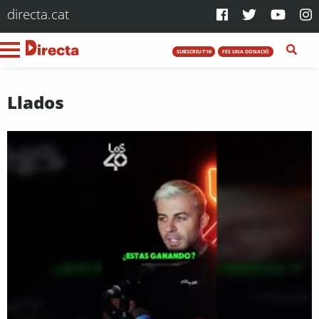
directa.cat
SUBSCRIU-T'HI
FES UNA DONACIÓ
Llados