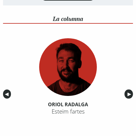
La columna
Anterior
◀︎
Sig
▶︎
ORIOL RADALGA
Esteim fartes