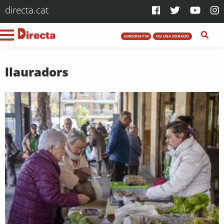
directa.cat
SUBSCRIU-T'HI
FES UNA DONACIÓ
llauradors