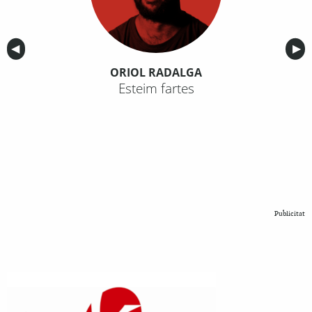
Anterior
◀︎
Sig
▶︎
ORIOL RADALGA
Esteim fartes
Publicitat