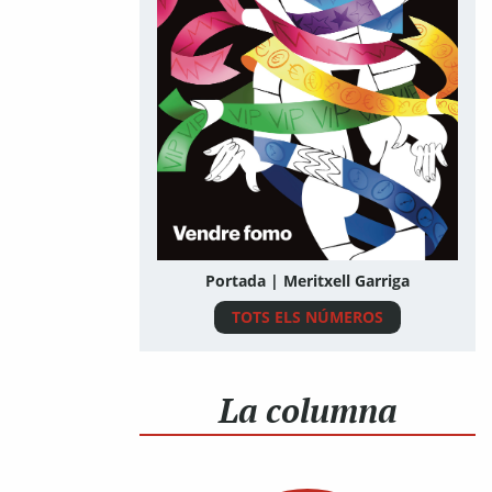
Portada | Meritxell Garriga
TOTS ELS NÚMEROS
La columna