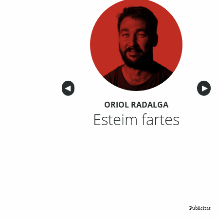
Anterior
◀︎
Sigu
▶︎
ORIOL RADALGA
Esteim fartes
Publicitat