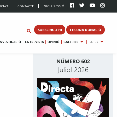
CIA’T
CONTACTE
INICIA SESSIÓ
SUBSCRIU-T'HI
FES UNA DONACIÓ
INVESTIGACIÓ
ENTREVISTA
OPINIÓ
GALERIES
PAPER
NÚMERO 602
Juliol 2026