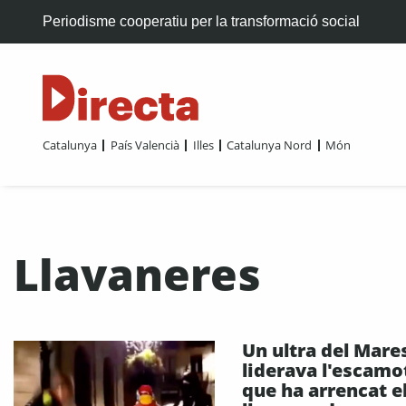
Periodisme cooperatiu per la transformació social
Catalunya
País Valencià
Illes
Catalunya Nord
Món
Llavaneres
Un ultra del Mar
liderava l'escamo
que ha arrencat e