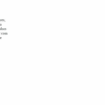
res,
 a
adors
r com
de