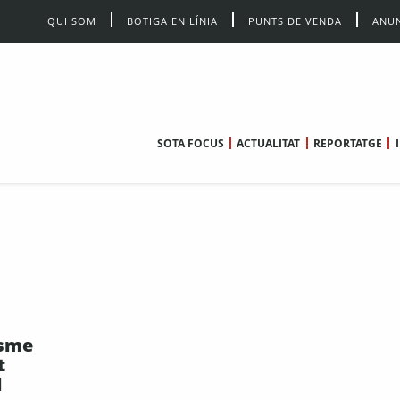
QUI SOM
BOTIGA EN LÍNIA
PUNTS DE VENDA
ANUN
SOTA FOCUS
ACTUALITAT
REPORTATGE
esme
t
l